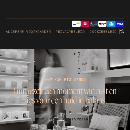
ALGEMENE VOORWAARDEN
PRIVACYBELEID
COOKIEBELEID
WELKOM BIJ SENSY
Gun jezelf een moment van rust en
kies voor een huid in balans.
PLAN JE AFSPRAAK