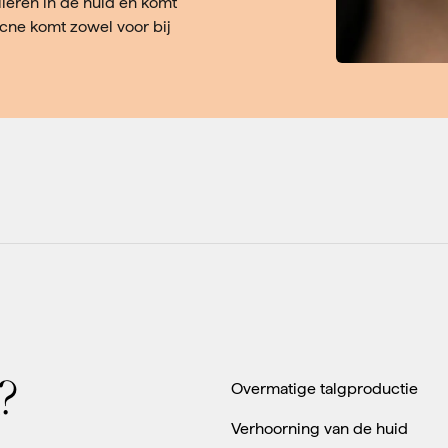
ieren in de huid en komt
Acne komt zowel voor bij
n?
Overmatige talgproductie
Verhoorning van de huid