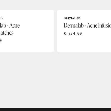
AB
DERMALAB
ab - Acne
Dermalab - Acne Infusi
atches
€ 334,00
0