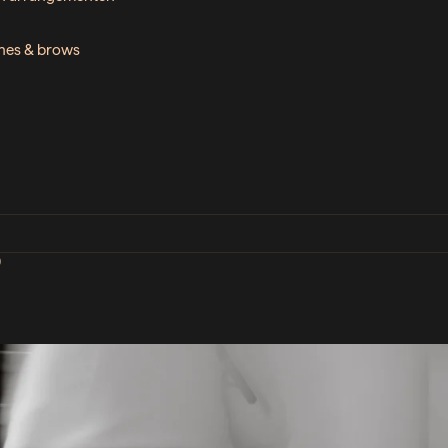
ashes & brows
D