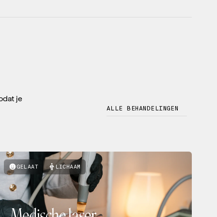
odat je
ALLE BEHANDELINGEN
GELAAT
LICHAAM
Medische laser