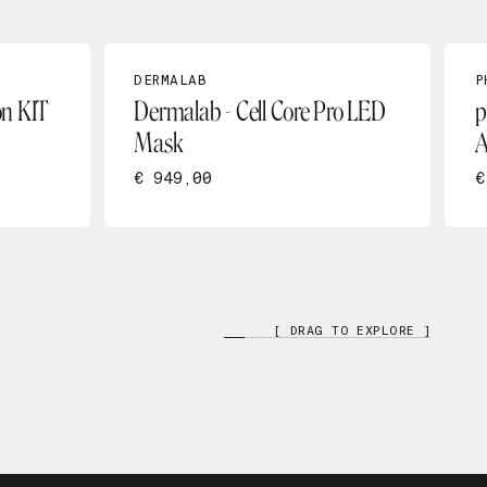
DERMALAB
P
on KIT
Dermalab - Cell Core Pro LED
p
Mask
A
€ 949,00
€
[ DRAG TO EXPLORE ]