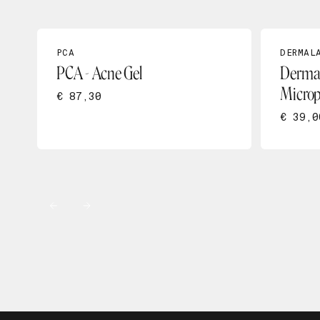
PCA
DERMAL
PCA - Acne Gel
Dermal
Microp
€ 87,30
€ 39,0