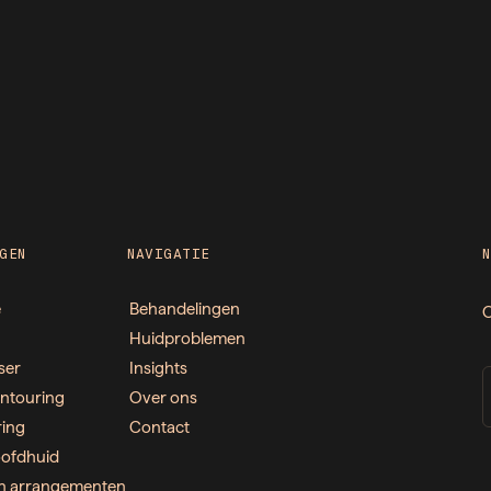
GEN
NAVIGATIE
e
Behandelingen
O
Huidproblemen
ser
Insights
ntouring
Over ons
ring
Contact
ofdhuid
n arrangementen