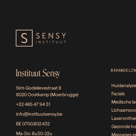
Instituut Sensy
BEHANDELIN
Huidanalys
Sint-Godelievestraat 8
Facials
8020 Oostkamp (Moerbrugge)
Medische la
+32 485 47 94 31
Lichaamsco
info@instituutsensy.be
Laserontha
BE 0700.802.432
Gezonde ho
Ma-Do: 8u30-22u
Massages e