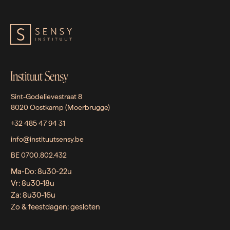
Instituut Sensy
Sint-Godelievestraat 8
8020 Oostkamp (Moerbrugge)
+32 485 47 94 31
info@instituutsensy.be
BE 0700.802.432
Ma-Do: 8u30-22u
Vr: 8u30-18u
Za: 8u30-16u
Zo & feestdagen: gesloten