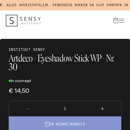
.
ALLES OVERZICHTELIJK, EENVOUDIG BOEKEN EN VLOT SHOPPEN IN O
INSTITUUT SENSY
Artdeco - Eyeshadow Stick WP - Nr.
30
In voorraad
€ 14,50
IN WINKELMANDJE