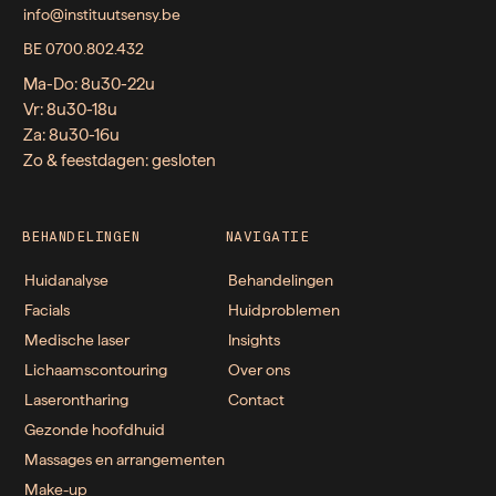
info@instituutsensy.be
BE 0700.802.432
Ma-Do: 8u30-22u
Vr: 8u30-18u
Za: 8u30-16u
Zo & feestdagen: gesloten
BEHANDELINGEN
NAVIGATIE
Huidanalyse
Behandelingen
Facials
Huidproblemen
Medische laser
Insights
Lichaamscontouring
Over ons
Laserontharing
Contact
Gezonde hoofdhuid
Massages en arrangementen
Make-up