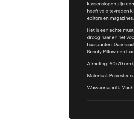
kussenslopen zijn een
heeft vele tevreden kl
editors en magazines.
Het is een echte must
droog haar en het vo
haarpunten. Daarnaast
Beauty Pillow een luxe
Afmeting: 60x70 cm (
Materiaal: Polyester sa
Wasvoorschrift: Mac