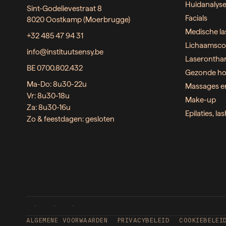
Huidanalys
Sint-Godelievestraat 8
Facials
8020 Oostkamp (Moerbrugge)
Medische la
+32 485 47 94 31
Lichaamsco
info@instituutsensy.be
Laserontha
BE 0700.802.432
Gezonde ho
Ma-Do: 8u30-22u
Massages e
Vr: 8u30-18u
Make-up
Za: 8u30-16u
Epilaties, l
Zo & feestdagen: gesloten
ALGEMENE VOORWAARDEN
PRIVACYBELEID
COOKIEBELEI