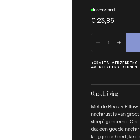
In voorraad
€ 23,85
GRATIS VERZENDING
VERZENDING BINNEN 
Omschrijving
Met de Beauty Pillow 
nachtrust is van groot
sleep” genoemd. Ons 
dat een goede nachtru
krijg je de heerlijke 