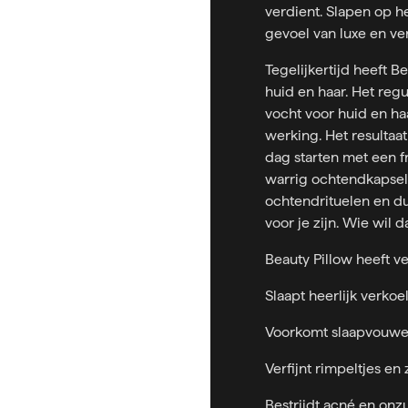
verdient. Slapen op he
gevoel van luxe en ve
Tegelijkertijd heeft 
huid en haar. Het reg
vocht voor huid en ha
werking. Het resultaa
dag starten met een f
warrig ochtendkapsel
ochtendrituelen en du
voor je zijn. Wie wil d
Beauty Pillow heeft v
Slaapt heerlijk verko
Voorkomt slaapvouwen
Verfijnt rimpeltjes en
Bestrijdt acné en on