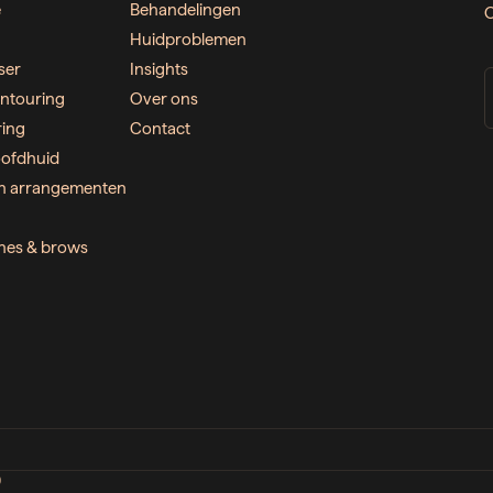
e
Behandelingen
O
Huidproblemen
ser
Insights
ntouring
Over ons
ring
Contact
ofdhuid
n arrangementen
ashes & brows
D