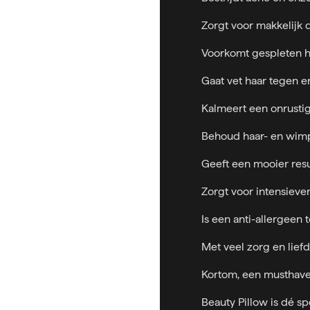
Zorgt voor makkelijk
Voorkomt gespleten h
Gaat vet haar tegen en
Kalmeert een onrusti
Behoud haar- en wimp
Geeft een mooier res
Zorgt voor intensiev
Is een anti-allergeen 
Met veel zorg en lief
Kortom, een musthave
Beauty Pillow is dé sp