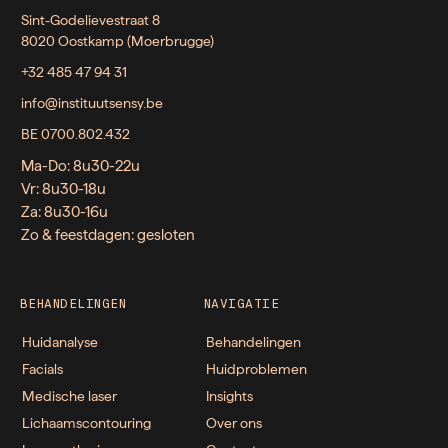
Sint-Godelievestraat 8
8020 Oostkamp (Moerbrugge)
+32 485 47 94 31
info@instituutsensy.be
BE 0700.802.432
Ma-Do: 8u30-22u
Vr: 8u30-18u
Za: 8u30-16u
Zo & feestdagen: gesloten
BEHANDELINGEN
NAVIGATIE
Huidanalyse
Behandelingen
Facials
Huidproblemen
Medische laser
Insights
Lichaamscontouring
Over ons