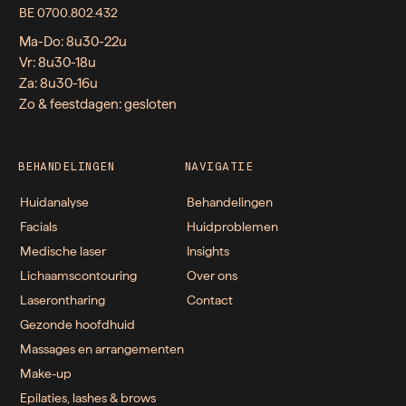
BE 0700.802.432
Ma-Do: 8u30-22u
Vr: 8u30-18u
Za: 8u30-16u
Zo & feestdagen: gesloten
BEHANDELINGEN
NAVIGATIE
Huidanalyse
Behandelingen
Facials
Huidproblemen
Medische laser
Insights
Lichaamscontouring
Over ons
Laserontharing
Contact
Gezonde hoofdhuid
Massages en arrangementen
Make-up
Epilaties, lashes & brows