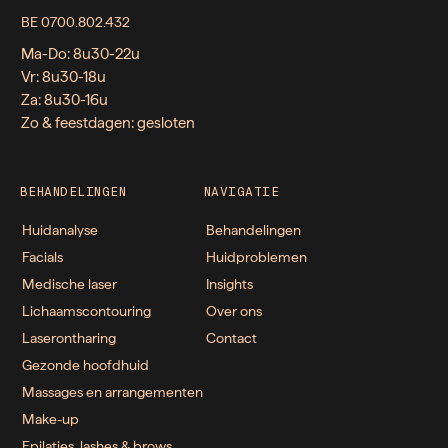
BE 0700.802.432
Ma-Do: 8u30-22u
Vr: 8u30-18u
Za: 8u30-16u
Zo & feestdagen: gesloten
BEHANDELINGEN
NAVIGATIE
Huidanalyse
Behandelingen
Facials
Huidproblemen
Medische laser
Insights
Lichaamscontouring
Over ons
Laserontharing
Contact
Gezonde hoofdhuid
Massages en arrangementen
Make-up
Epilaties, lashes & brows