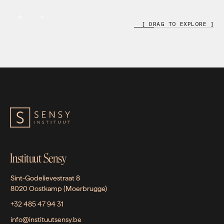
[ DRAG TO EXPLORE ]
Instituut Sensy
Sint-Godelievestraat 8
8020 Oostkamp (Moerbrugge)
+32 485 47 94 31
info@instituutsensy.be