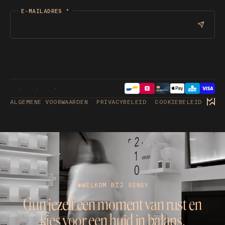
E-MAILADRES
*
ALGEMENE VOORWAARDEN
PRIVACYBELEID
COOKIEBELEID
WELKOM BIJ SENSY
Gun jezelf een moment van rust en
kies voor een huid in balans.