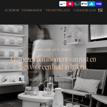
ALGEMENE VOORWAARDEN
PRIVACYBELEID
COOKIEBELEID
WELKOM BIJ SENSY
Gun jezelf een moment van rust en
kies voor een huid in balans.
PLAN JE AFSPRAAK