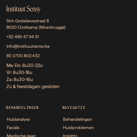
Instituut Sensy
Sint-Godelievestraat 8
8020 Oostkamp (Moerbrugge)
+32 485 47 94 31
info@instituutsensy.be
BE 0700.802.432
Ma-Do: 8u30-22u
Vr: 8u30-18u
Za: 8u30-16u
Zo & feestdagen: gesloten
BEHANDELINGEN
NAVIGATIE
Huidanalyse
Behandelingen
Facials
Huidproblemen
Medische laser
Insights