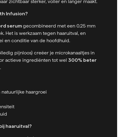
aar zichtbaar sterker, voller en langer maakt.
th Infusion?
erd serum
gecombineerd met een 0.25 mm
ek. Het is werkzaam tegen haaruitval, en
i en conditie van de hoofdhuid.
lledig pijnloos) creëer je microkanaaltjes in
r actieve ingrediënten tot wel
300% beter
.
natuurlijke haargroei
nsiteit
uid
ij haaruitval?