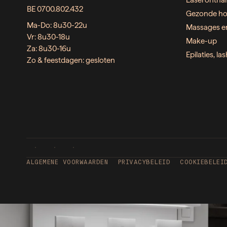
Laserontha
BE 0700.802.432
Gezonde ho
Ma-Do: 8u30-22u
Massages e
Vr: 8u30-18u
Make-up
Za: 8u30-16u
Epilaties, l
Zo & feestdagen: gesloten
ALGEMENE VOORWAARDEN
PRIVACYBELEID
COOKIEBELEI