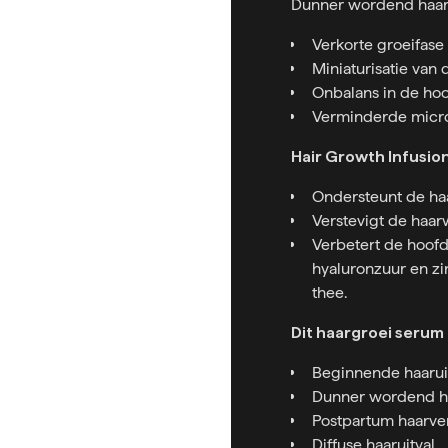
Dunner wordend haar 
Verkorte groeifase
Miniaturisatie van d
Onbalans in de ho
Verminderde micro
Hair Growth Infusio
Ondersteunt de ha
Verstevigt de haar
Verbetert de hoofd
hyaluronzuur en zi
thee.
Dit haargroei serum
Beginnende haarui
Dunner wordend h
Postpartum haarver
Diffuse haaruitval