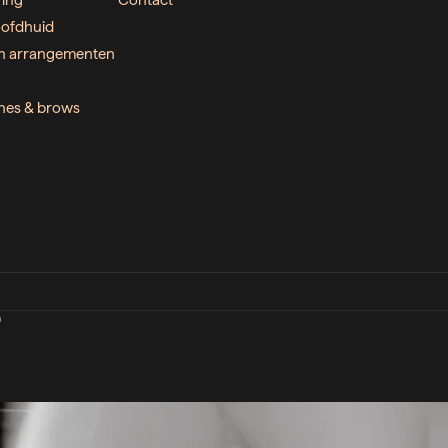
ring
Contact
ofdhuid
n arrangementen
ashes & brows
D