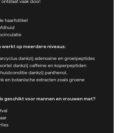
ontstaat vaak door:
e haarfollikel
ofdhuid
circulatie
n werkt op meerdere niveaus:
arcyclus dankzij adenosine en groeipeptides
wortel dankzij caffeine en koperpeptiden
huidconditie dankzij panthenol,
nk en botanische extracten zoals groene
 is geschikt voor mannen en vrouwen met?
tval
aar
lies