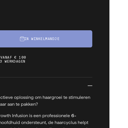
IN WINKELMANDJE
 VANAF € 100
3 WERKDAGEN
ctieve oplossing om haargroei te stimuleren
ar aan te pakken?
owth Infusion is een professionele
6-
hoofdhuid ondersteunt, de haarcyclus helpt