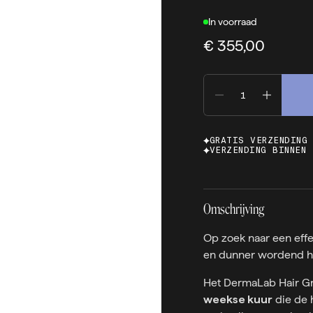
In voorraad
€ 355,00
GRATIS VERZENDING
VERZENDING BINNEN 
Omschrijving
Op zoek naar een effe
en dunner wordend ha
Het DermaLab Hair Gr
weekse kuur
die de 