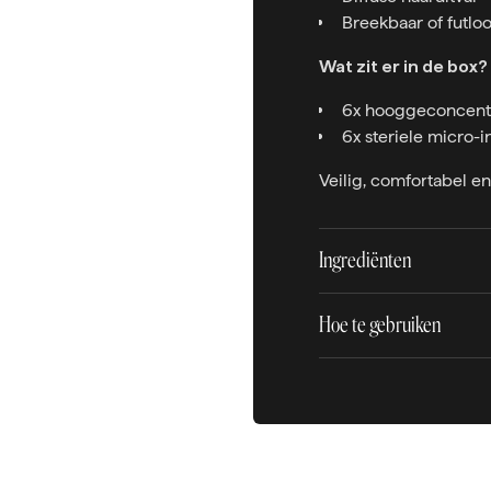
Breekbaar of futlo
Wat zit er in de box?
6x hooggeconcent
6x steriele micro-
Veilig, comfortabel e
Ingrediënten
Hoe te gebruiken