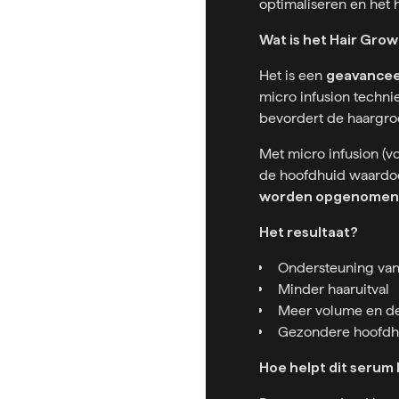
optimaliseren en het h
Wat is het Hair Grow
Het is een
geavance
micro infusion techni
bevordert de haargroe
Met micro infusion (vo
de hoofdhuid waardoo
worden opgenomen
Het resultaat?
Ondersteuning van 
Minder haaruitval
Meer volume en de
Gezondere hoofdh
Hoe helpt dit serum b