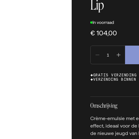
Lip
In voorraad
€ 104,00
GRATIS VERZENDING
VERZENDING BINNEN 
Omschrijving
Crème-emulsie met e
effect, ideaal voor de
de nieuwe jeugd van 