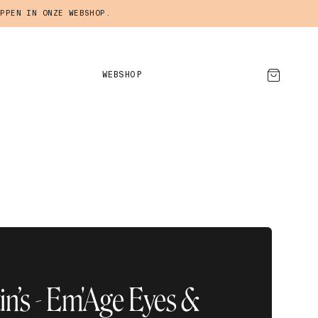
PPEN IN ONZE WEBSHOP.
WEBSHOP
AFSPRAAK MAKEN
in’s - Em'Age Eyes &