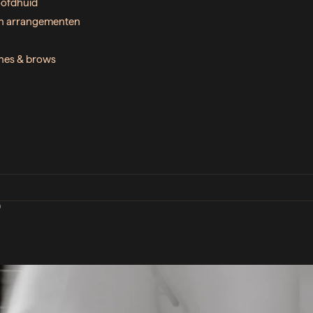
ofdhuid
n arrangementen
ashes & brows
D