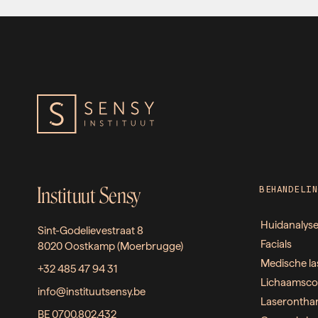
Instituut Sensy
BEHANDELIN
Huidanalys
Sint-Godelievestraat 8
Facials
8020 Oostkamp (Moerbrugge)
Medische la
+32 485 47 94 31
Lichaamsco
info@instituutsensy.be
Laserontha
BE 0700.802.432