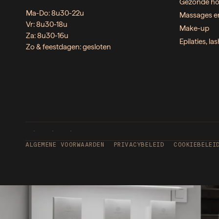
Gezonde ho
Ma-Do: 8u30-22u
Massages e
Vr: 8u30-18u
Make-up
Za: 8u30-16u
Epilaties, l
Zo & feestdagen: gesloten
ALGEMENE VOORWAARDEN
PRIVACYBELEID
COOKIEBELEI