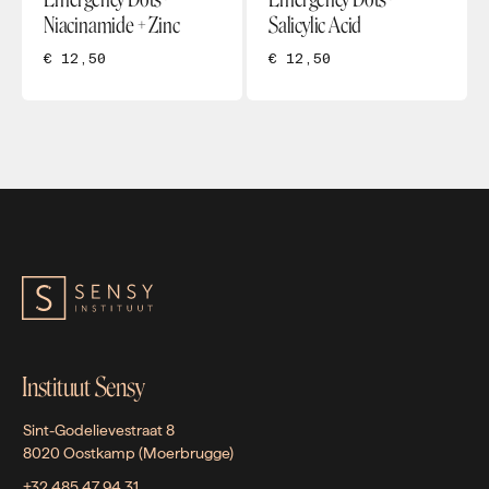
Niacinamide + Zinc
Salicylic Acid
€ 12,50
€ 12,50
Instituut Sensy
Sint-Godelievestraat 8
8020 Oostkamp (Moerbrugge)
+32 485 47 94 31