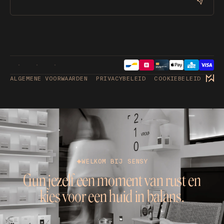
ALGEMENE VOORWAARDEN
PRIVACYBELEID
COOKIEBELEID
WELKOM BIJ SENSY
Gun jezelf een moment van rust en
kies voor een huid in balans.