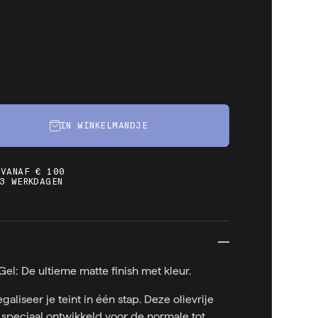
IN WINKELMANDJE
 VANAF € 100
3 WERKDAGEN
el: De ultieme matte finish met kleur.
aliseer je teint in één stap. Deze olievrije
speciaal ontwikkeld voor de normale tot