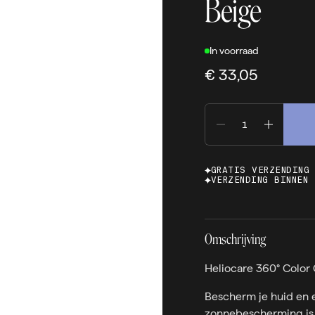
Beige
In voorraad
€ 33,05
GRATIS VERZENDING
VERZENDING BINNEN 
Omschrijving
Heliocare 360° Color G
Bescherm je huid en eg
zonnebescherming is 