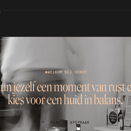
D
WELKOM BIJ SENSY
un jezelf een moment van rust 
kies voor een huid in balans.
PLAN JE AFSPRAAK