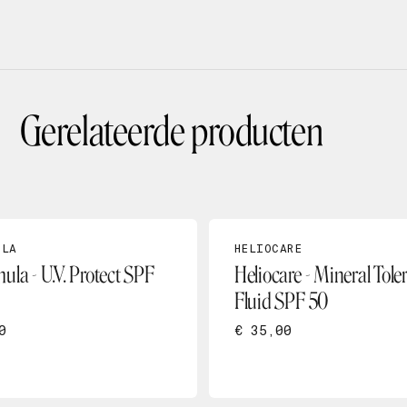
Gerelateerde producten
ULA
HELIOCARE
ula - U.V. Protect SPF
Heliocare - Mineral Tole
Fluid SPF 50
0
€ 35,00