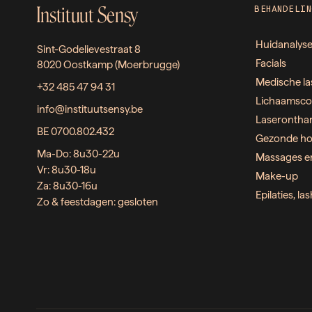
Instituut Sensy
BEHANDELIN
Huidanalys
Sint-Godelievestraat 8
Facials
8020 Oostkamp (Moerbrugge)
Medische la
+32 485 47 94 31
Lichaamsco
info@instituutsensy.be
Laserontha
BE 0700.802.432
Gezonde ho
Ma-Do: 8u30-22u
Massages e
Vr: 8u30-18u
Make-up
Za: 8u30-16u
Epilaties, l
Zo & feestdagen: gesloten