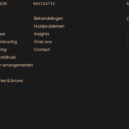
GEN
NAVIGATIE
e
Behandelingen
O
Huidproblemen
ser
Insights
ntouring
Over ons
ring
Contact
ofdhuid
n arrangementen
ashes & brows