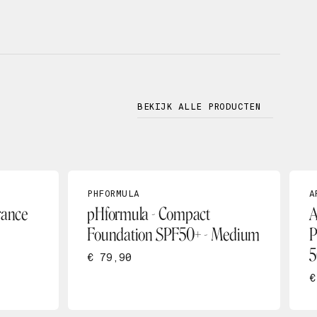
BEKIJK ALLE PRODUCTEN
PHFORMULA
A
rance
pHformula - Compact
A
Foundation SPF50+ - Medium
P
5
€ 79,90
€