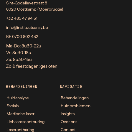
Sint-Godelievestraat 8
8020 Oostkamp (Moerbrugge)
+32 485 47 94 31
info@instituutsensy.be
BE 0700.802.432
Ma-Do: 8u30-22u
Vr: 8u30-18u
Za: 8u30-16u
Zo & feestdagen: gesloten
BEHANDELINGEN
NAVIGATIE
Huidanalyse
Behandelingen
Facials
Huidproblemen
Medische laser
Insights
Lichaamscontouring
Over ons
Laserontharing
Contact