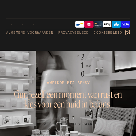
ALGEMENE VOORWAARDEN
PRIVACYBELEID
COOKIEBELEID
WELKOM BIJ SENSY
Gun jezelf een moment van rust en
kies voor een huid in balans.
PLAN JE AFSPRAAK