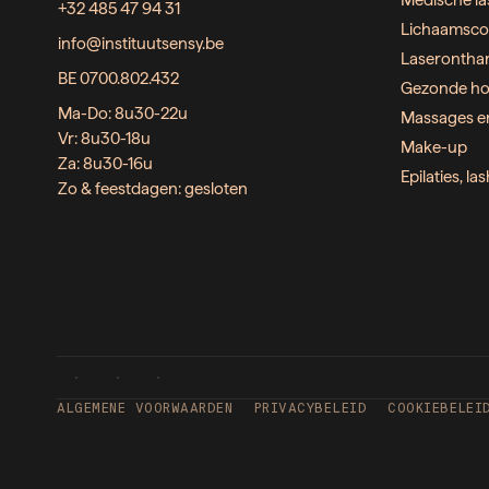
Medische la
+32 485 47 94 31
Lichaamsco
info@instituutsensy.be
Laserontha
BE 0700.802.432
Gezonde ho
Ma-Do: 8u30-22u
Massages e
Vr: 8u30-18u
Make-up
Za: 8u30-16u
Epilaties, l
Zo & feestdagen: gesloten
ALGEMENE VOORWAARDEN
PRIVACYBELEID
COOKIEBELEI