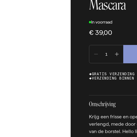
Mascara
In voorraad
€ 39,00
GRATIS VERZENDING
VERZENDING BINNEN 
Omschrijving
Krijg een frisse en o
verlengd, mede door 
van de borstel. Hello l