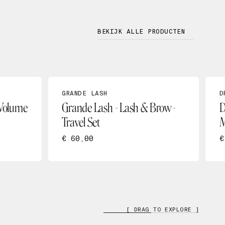
BEKIJK ALLE PRODUCTEN
GRANDE LASH
D
 Volume
Grande Lash - Lash & Brow -
D
Travel Set
M
€ 60,00
€
[ DRAG TO EXPLORE ]