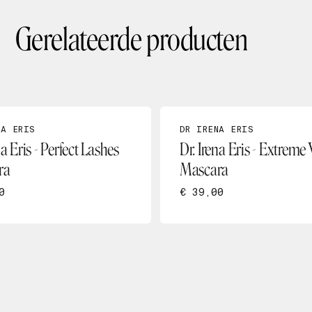
Gerelateerde producten
NA ERIS
DR IRENA ERIS
na Eris - Perfect Lashes
Dr. Irena Eris - Extreme
ra
Mascara
0
€ 39,00