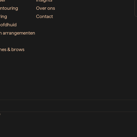
ser
Insights
ntouring
Over ons
ring
Contact
ofdhuid
n arrangementen
ashes & brows
D