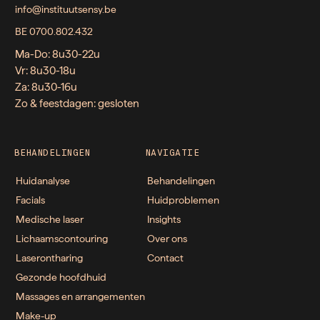
info@instituutsensy.be
BE 0700.802.432
Ma-Do: 8u30-22u
Vr: 8u30-18u
Za: 8u30-16u
Zo & feestdagen: gesloten
BEHANDELINGEN
NAVIGATIE
Huidanalyse
Behandelingen
Facials
Huidproblemen
Medische laser
Insights
Lichaamscontouring
Over ons
Laserontharing
Contact
Gezonde hoofdhuid
Massages en arrangementen
Make-up