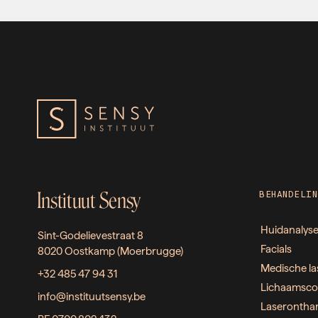
Instituut Sensy
BEHANDELIN
Huidanalys
Sint-Godelievestraat 8
Facials
8020 Oostkamp (Moerbrugge)
Medische la
+32 485 47 94 31
Lichaamsco
info@instituutsensy.be
Laserontha