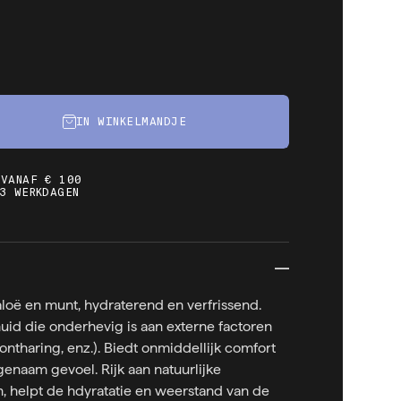
IN WINKELMANDJE
 VANAF € 100
3 WERKDAGEN
loë en munt, hydraterend en verfrissend.
id die onderhevig is aan externe factoren
ontharing, enz.). Biedt onmiddellijk comfort
enaam gevoel. Rijk aan natuurlijke
, helpt de hdyratatie en weerstand van de