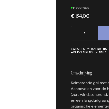
In voorraad
€ 64,00
GRATIS VERZENDING
VERZENDING BINNEN 
Omschrijving
Kalmerende gel met a
Aanbevolen voor de hu
(zon, wind, scherend, 
en een langdurig aang
organische elementen