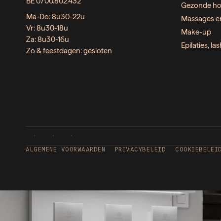
BE 0700.802.432
Gezonde ho
Ma-Do: 8u30-22u
Massages e
Vr: 8u30-18u
Make-up
Za: 8u30-16u
Epilaties, l
Zo & feestdagen: gesloten
ALGEMENE VOORWAARDEN
PRIVACYBELEID
COOKIEBELEI