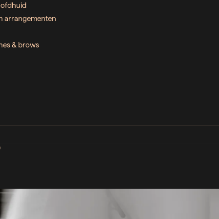
ofdhuid
n arrangementen
ashes & brows
D