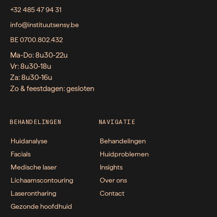
+32 485 47 94 31
info@instituutsensy.be
BE 0700.802.432
Ma-Do: 8u30-22u
Vr: 8u30-18u
Za: 8u30-16u
Zo & feestdagen: gesloten
BEHANDELINGEN
NAVIGATIE
Huidanalyse
Behandelingen
Facials
Huidproblemen
Medische laser
Insights
Lichaamscontouring
Over ons
Laserontharing
Contact
Gezonde hoofdhuid