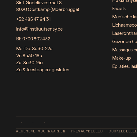
Huidanalys
Sint-Godelievestraat 8
Facials
8020 Oostkamp (Moerbrugge)
Medische la
+32 485 47 94 31
Lichaamsco
info@instituutsensy.be
Laserontha
BE 0700.802.432
Gezonde ho
Ma-Do: 8u30-22u
Massages e
Vr: 8u30-18u
Make-up
Za: 8u30-16u
Epilaties, l
Zo & feestdagen: gesloten
ALGEMENE VOORWAARDEN
PRIVACYBELEID
COOKIEBELEI