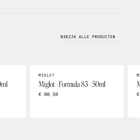
BEKIJK ALLE PRODUCTEN
MIGLOT
M
0ml
Miglot - Formula 83 - 50ml
M
€ 88,50
€