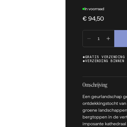
In voorraad
€ 94,50
GRATIS VERZENDING
VERZENDING BINNEN 
Omschrijving
Een geurlandschap ge
ontdekkingstocht van 
groene landschappen
bergtoppen in de vert
imposante kathedraal 