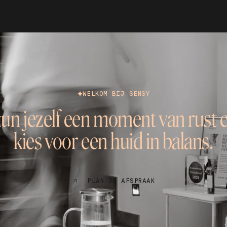
WELKOM BIJ SENSY
un jezelf een moment van rust 
kies voor een huid in balans.
PLAN JE AFSPRAAK