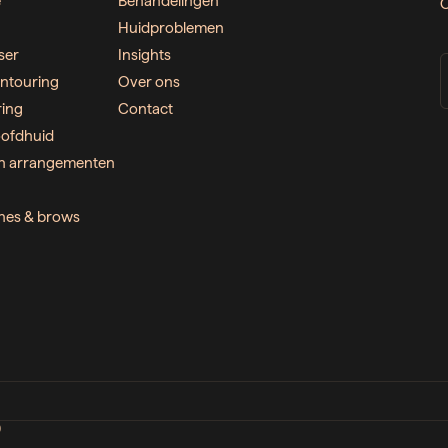
e
Behandelingen
O
Huidproblemen
ser
Insights
ntouring
Over ons
ring
Contact
ofdhuid
n arrangementen
ashes & brows
D