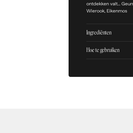
ontdekken valt... Geur
Wierook, Eikenmos
Ingrediënten
Hoe te gebruiken