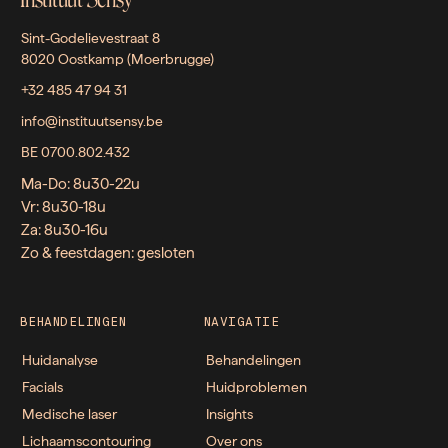
Sint-Godelievestraat 8
8020 Oostkamp (Moerbrugge)
+32 485 47 94 31
info@instituutsensy.be
BE 0700.802.432
Ma-Do: 8u30-22u
Vr: 8u30-18u
Za: 8u30-16u
Zo & feestdagen: gesloten
BEHANDELINGEN
NAVIGATIE
Huidanalyse
Behandelingen
Facials
Huidproblemen
Medische laser
Insights
Lichaamscontouring
Over ons