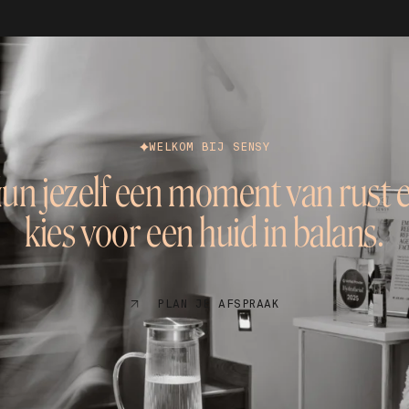
WELKOM BIJ SENSY
un jezelf een moment van rust 
kies voor een huid in balans.
PLAN JE AFSPRAAK