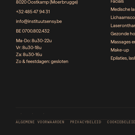
Facials
8020 Oostkamp (Moerbrugge)
Medische la
+32 485 47 94 31
Lichaamsco
info@instituutsensy.be
Laserontha
BE 0700.802.432
Gezonde ho
Ma-Do: 8u30-22u
Massages e
Vr: 8u30-18u
Make-up
Za: 8u30-16u
Epilaties, l
Zo & feestdagen: gesloten
ALGEMENE VOORWAARDEN
PRIVACYBELEID
COOKIEBELEI