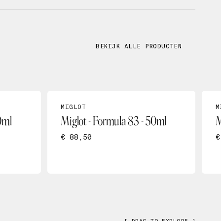
BEKIJK ALLE PRODUCTEN
MIGLOT
M
0ml
Miglot - Formula 83 - 50ml
M
€ 88,50
€
[ DRAG TO EXPLORE ]