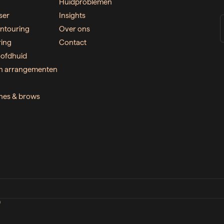
Huidproblemen
ser
Insights
ntouring
Over ons
ring
Contact
ofdhuid
n arrangementen
ashes & brows
D