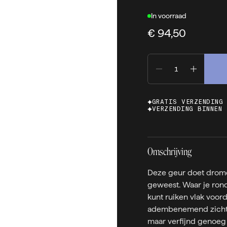
In voorraad
€ 94,50
GRATIS VERZENDING
VERZENDING BINNEN 
Omschrijving
Deze geur doet drome
geweest. Waar je rond
kunt ruiken vlak voor
adembenemend zicht. 
maar verfijnd genoeg