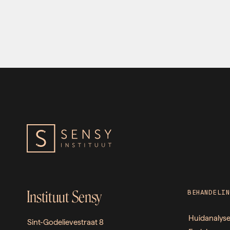
Instituut Sensy
BEHANDELIN
Huidanalys
Sint-Godelievestraat 8