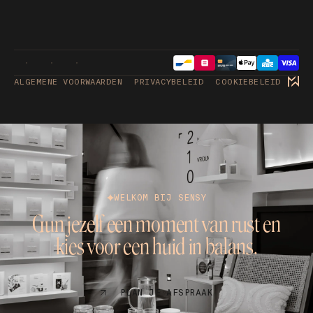
ALGEMENE VOORWAARDEN
PRIVACYBELEID
COOKIEBELEID
WELKOM BIJ SENSY
Gun jezelf een moment van rust en
kies voor een huid in balans.
PLAN JE AFSPRAAK