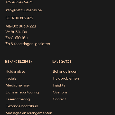
+32 485 47 94 31
info@instituutsensy.be
BE 0700.802.432
Ma-Do: 8u30-22u
Vr: 8u30-18u
Za: 8u30-16u
Zo & feestdagen: gesloten
BEHANDELINGEN
NAVIGATIE
Huidanalyse
Behandelingen
Facials
Huidproblemen
Medische laser
Insights
Lichaamscontouring
Over ons
Laserontharing
Contact
Gezonde hoofdhuid
Massages en arrangementen