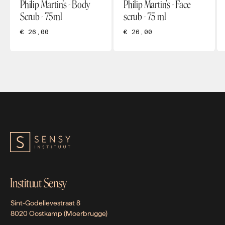
Philip Martin’s - Body
Philip Martin’s - Face
Scrub - 75ml
scrub - 75 ml
€ 26,00
€ 26,00
Instituut Sensy
Sint-Godelievestraat 8
8020 Oostkamp (Moerbrugge)