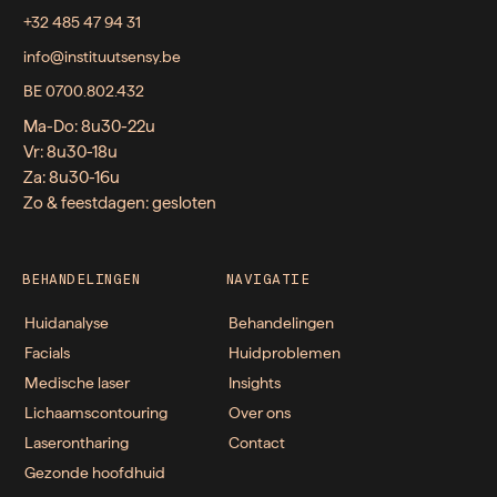
+32 485 47 94 31
info@instituutsensy.be
BE 0700.802.432
Ma-Do: 8u30-22u
Vr: 8u30-18u
Za: 8u30-16u
Zo & feestdagen: gesloten
BEHANDELINGEN
NAVIGATIE
Huidanalyse
Behandelingen
Facials
Huidproblemen
Medische laser
Insights
Lichaamscontouring
Over ons
Laserontharing
Contact
Gezonde hoofdhuid