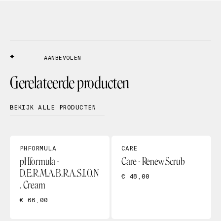
AANBEVOLEN
Gerelateerde producten
BEKIJK ALLE PRODUCTEN
PHFORMULA
CARE
pHformula -
Care - Renew Scrub
D.E.R.M.A.B.R.A.S.I.O.N
€ 48,00
. Cream
€ 66,00