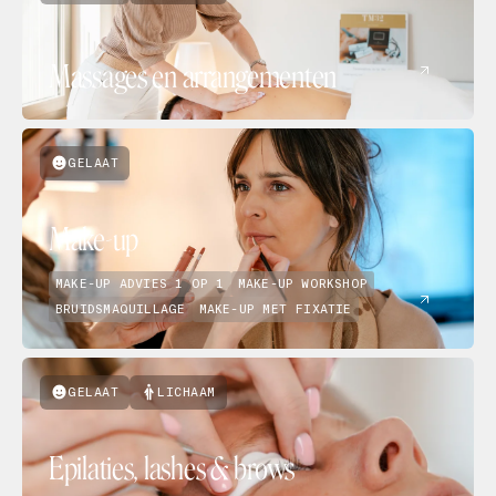
Massages en arrangementen
GELAAT
Make-up
MAKE-UP ADVIES 1 OP 1
MAKE-UP WORKSHOP
BRUIDSMAQUILLAGE
MAKE-UP MET FIXATIE
GELAAT
LICHAAM
Epilaties, lashes & brows