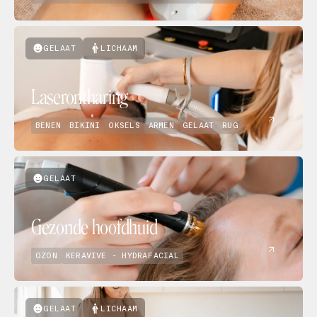
GELAAT
LICHAAM
Laserontharing
BENEN
BIKINI
OKSELS
ARMEN
GELAAT
RUG
GELAAT
Gezonde hoofdhuid
OZON
KERAVIVE - HYDRAFACIAL
GELAAT
LICHAAM