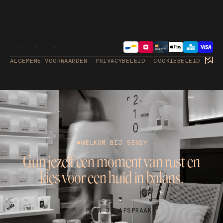
ALGEMENE VOORWAARDEN
PRIVACYBELEID
COOKIEBELEID
WELKOM BIJ SENSY
Gun jezelf een moment van rust en
kies voor een huid in balans.
PLAN JE AFSPRAAK