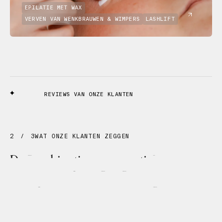
EPILATIE MET WAX
VERVEN VAN WENKBRAUWEN & WIMPERS
LASHLIFT
REVIEWS VAN ONZE KLANTEN
3
/
3
WAT ONZE KLANTEN ZEGGEN
De
combinatie
van
expertise
en
zachtheid
maakt
voor
mij
het
verschil.
Je
voelt
dat
elke
stap
bewust
gekozen
wordt
voor
jouw
huid.
Charlotte
M.
FACIAL
BEHANDELING