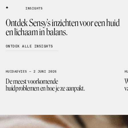
INSIGHTS
Ontdek Sensy’s inzichten voor een huid
en lichaam in balans.
ONTDEK ALLE INSIGHTS
FACIALS
MEDISCHE LASER
HUIDANALYSE
HUIDADVIES — 2 JUNI 2026
H
De meest voorkomende
W
huidproblemen en hoe je ze aanpakt.
v