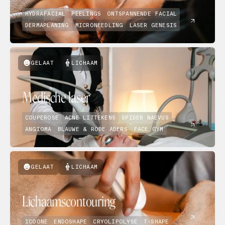
HYDRAFACIAL
PEELINGS
ONTSPANNENDE FACIAL
DERMAPLANING
MICRONEEDLING
LASER GENESIS
GELAAT
LICHAAM
Medische laser
COUPEROSE
ACNE LITTEKENS
SPIDER NAEVUS
ANGIOMA
BLAUWE & RODE ADERS
FACE GYM
GELAAT
LICHAAM
Lichaamscontouring
ICOONE
ENDOSHAPE
CRYOLIPOLYSE
T-SHAPE