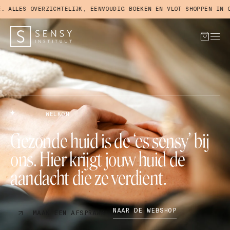
RZICHTELIJK, EENVOUDIG BOEKEN EN VLOT SHOPPEN IN ONZE WEBSHO
WELKOM
Gezonde huid is de ‘es sensy’ bij
ons. Hier krijgt jouw huid de
aandacht die ze verdient.
NAAR DE WEBSHOP
MAAK EEN AFSPRAAK