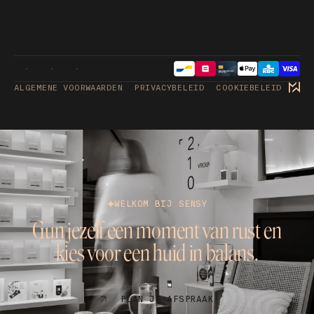
ALGEMENE VOORWAARDEN
PRIVACYBELEID
COOKIEBELEID
WELKOM BIJ SENSY
Gun jezelf een moment van rust en
kies voor een huid in balans.
PLAN JE AFSPRAAK