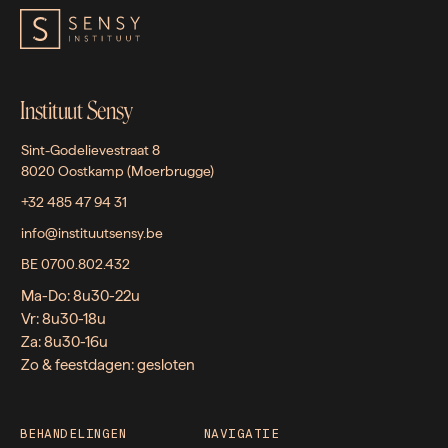
Instituut Sensy
Sint-Godelievestraat 8
8020 Oostkamp (Moerbrugge)
+32 485 47 94 31
info@instituutsensy.be
BE 0700.802.432
Ma-Do: 8u30-22u
Vr: 8u30-18u
Za: 8u30-16u
Zo & feestdagen: gesloten
BEHANDELINGEN
NAVIGATIE