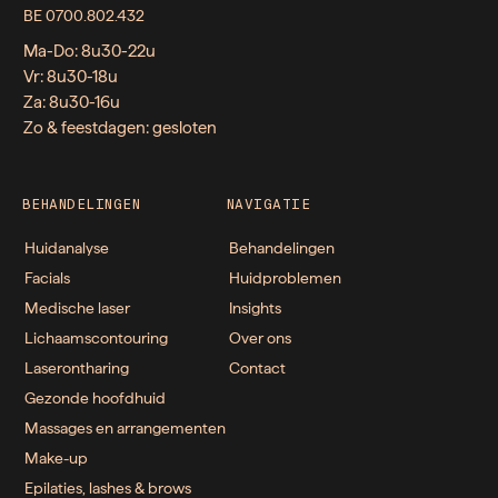
BE 0700.802.432
Ma-Do: 8u30-22u
Vr: 8u30-18u
Za: 8u30-16u
Zo & feestdagen: gesloten
BEHANDELINGEN
NAVIGATIE
Huidanalyse
Behandelingen
Facials
Huidproblemen
Medische laser
Insights
Lichaamscontouring
Over ons
Laserontharing
Contact
Gezonde hoofdhuid
Massages en arrangementen
Make-up
Epilaties, lashes & brows