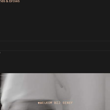
ashes & brows
D
WELKOM BIJ SENSY