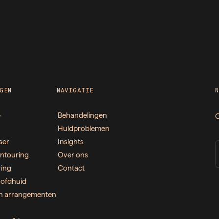
GEN
NAVIGATIE
e
Behandelingen
O
Huidproblemen
ser
Insights
ntouring
Over ons
ring
Contact
ofdhuid
n arrangementen