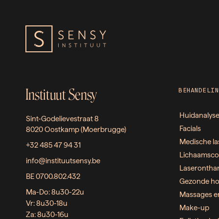
Instituut Sensy
BEHANDELIN
Huidanalys
Sint-Godelievestraat 8
Facials
8020 Oostkamp (Moerbrugge)
Medische la
+32 485 47 94 31
Lichaamsco
info@instituutsensy.be
Laserontha
BE 0700.802.432
Gezonde ho
Ma-Do: 8u30-22u
Massages e
Vr: 8u30-18u
Make-up
Za: 8u30-16u