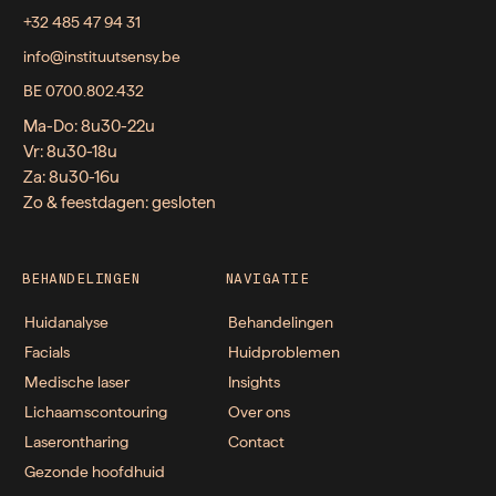
+32 485 47 94 31
info@instituutsensy.be
BE 0700.802.432
Ma-Do: 8u30-22u
Vr: 8u30-18u
Za: 8u30-16u
Zo & feestdagen: gesloten
BEHANDELINGEN
NAVIGATIE
Huidanalyse
Behandelingen
Facials
Huidproblemen
Medische laser
Insights
Lichaamscontouring
Over ons
Laserontharing
Contact
Gezonde hoofdhuid