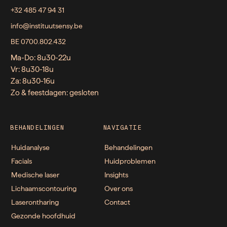
+32 485 47 94 31
info@instituutsensy.be
BE 0700.802.432
Ma-Do: 8u30-22u
Vr: 8u30-18u
Za: 8u30-16u
Zo & feestdagen: gesloten
BEHANDELINGEN
NAVIGATIE
Huidanalyse
Behandelingen
Facials
Huidproblemen
Medische laser
Insights
Lichaamscontouring
Over ons
Laserontharing
Contact
Gezonde hoofdhuid