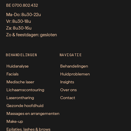
BE 0700.802.432
Ma-Do: 8u30-22u
Vr: 8u30-18u
Za: 8u30-16u
Zo & feestdagen: gesloten
BEHANDELINGEN
NAVIGATIE
Huidanalyse
Behandelingen
Facials
Huidproblemen
Medische laser
Insights
Lichaamscontouring
Over ons
Laserontharing
Contact
Gezonde hoofdhuid
Massages en arrangementen
Make-up
Epilaties, lashes & brows