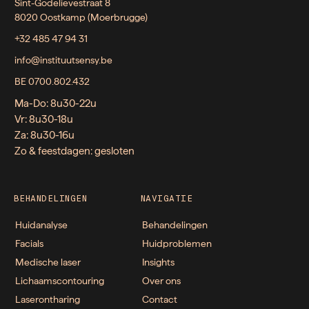
Sint-Godelievestraat 8
8020 Oostkamp (Moerbrugge)
+32 485 47 94 31
info@instituutsensy.be
BE 0700.802.432
Ma-Do: 8u30-22u
Vr: 8u30-18u
Za: 8u30-16u
Zo & feestdagen: gesloten
BEHANDELINGEN
NAVIGATIE
Huidanalyse
Behandelingen
Facials
Huidproblemen
Medische laser
Insights
Lichaamscontouring
Over ons
Laserontharing
Contact