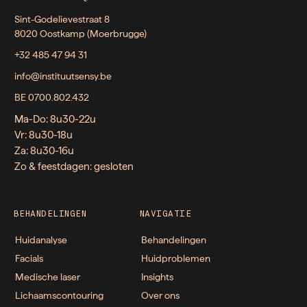
Sint-Godelievestraat 8
8020 Oostkamp (Moerbrugge)
+32 485 47 94 31
info@instituutsensy.be
BE 0700.802.432
Ma-Do: 8u30-22u
Vr: 8u30-18u
Za: 8u30-16u
Zo & feestdagen: gesloten
BEHANDELINGEN
NAVIGATIE
Huidanalyse
Behandelingen
Facials
Huidproblemen
Medische laser
Insights
Lichaamscontouring
Over ons