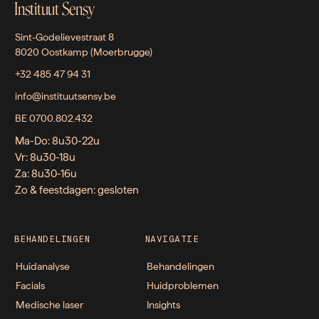
Instituut Sensy
Sint-Godelievestraat 8
8020 Oostkamp (Moerbrugge)
+32 485 47 94 31
info@instituutsensy.be
BE 0700.802.432
Ma-Do: 8u30-22u
Vr: 8u30-18u
Za: 8u30-16u
Zo & feestdagen: gesloten
BEHANDELINGEN
NAVIGATIE
Huidanalyse
Behandelingen
Facials
Huidproblemen
Medische laser
Insights