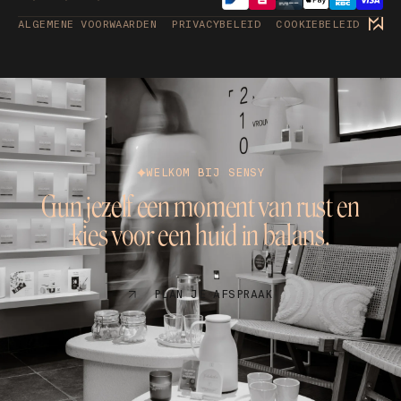
ALGEMENE VOORWAARDEN
PRIVACYBELEID
COOKIEBELEID
WELKOM BIJ SENSY
Gun jezelf een moment van rust en
kies voor een huid in balans.
PLAN JE AFSPRAAK