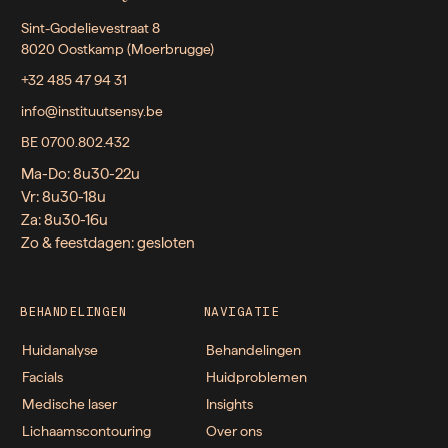
Sint-Godelievestraat 8
8020 Oostkamp (Moerbrugge)
+32 485 47 94 31
info@instituutsensy.be
BE 0700.802.432
Ma-Do: 8u30-22u
Vr: 8u30-18u
Za: 8u30-16u
Zo & feestdagen: gesloten
BEHANDELINGEN
NAVIGATIE
Huidanalyse
Behandelingen
Facials
Huidproblemen
Medische laser
Insights
Lichaamscontouring
Over ons