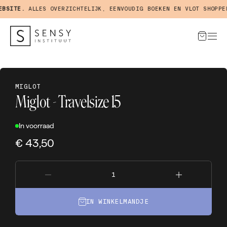
SITE.
ALLES OVERZICHTELIJK, EENVOUDIG BOEKEN EN VLOT SHOPPEN 
MIGLOT
Miglot - Travelsize 15
In voorraad
€ 43,50
IN WINKELMANDJE