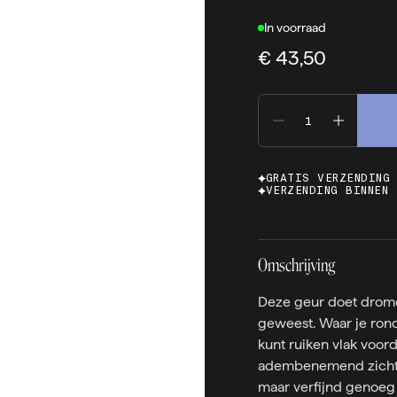
In voorraad
€ 43,50
GRATIS VERZENDING
VERZENDING BINNEN 
Omschrijving
Deze geur doet drome
geweest. Waar je rond
kunt ruiken vlak voor
adembenemend zicht. 
maar verfijnd genoeg