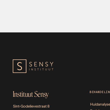
Instituut Sensy
BEHANDELIN
Huidanalys
Sint-Godelievestraat 8