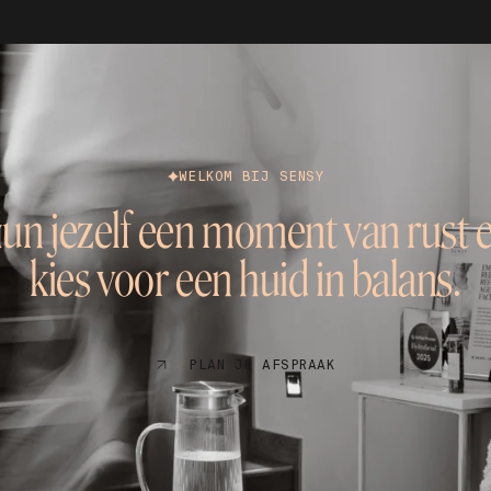
WELKOM BIJ SENSY
un jezelf een moment van rust 
kies voor een huid in balans.
PLAN JE AFSPRAAK