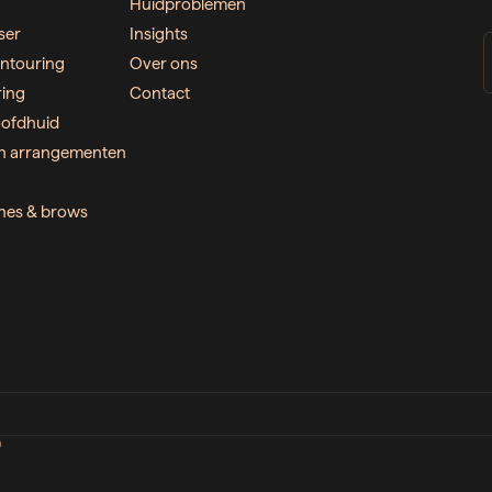
Huidproblemen
ser
Insights
ntouring
Over ons
ring
Contact
ofdhuid
n arrangementen
ashes & brows
D