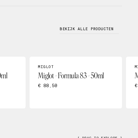
BEKIJK ALLE PRODUCTEN
MIGLOT
M
0ml
Miglot - Formula 83 - 50ml
M
€ 88,50
€
[ DRAG TO EXPLORE ]