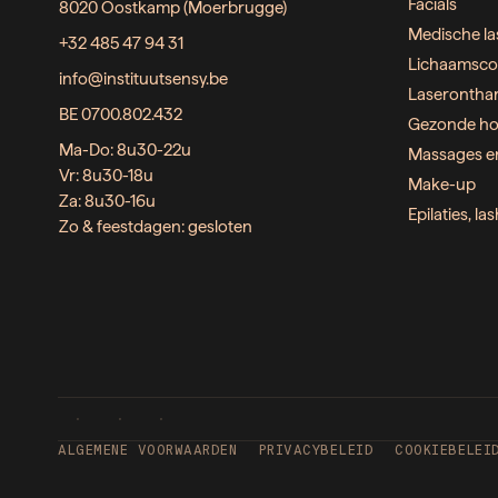
Facials
8020 Oostkamp (Moerbrugge)
Medische la
+32 485 47 94 31
Lichaamsco
info@instituutsensy.be
Laserontha
BE 0700.802.432
Gezonde ho
Ma-Do: 8u30-22u
Massages e
Vr: 8u30-18u
Make-up
Za: 8u30-16u
Epilaties, l
Zo & feestdagen: gesloten
ALGEMENE VOORWAARDEN
PRIVACYBELEID
COOKIEBELEI