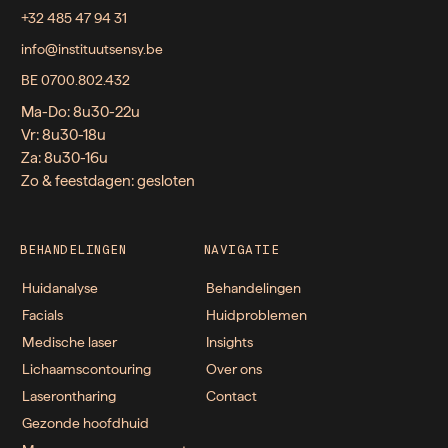
+32 485 47 94 31
info@instituutsensy.be
BE 0700.802.432
Ma-Do: 8u30-22u
Vr: 8u30-18u
Za: 8u30-16u
Zo & feestdagen: gesloten
BEHANDELINGEN
NAVIGATIE
Huidanalyse
Behandelingen
Facials
Huidproblemen
Medische laser
Insights
Lichaamscontouring
Over ons
Laserontharing
Contact
Gezonde hoofdhuid