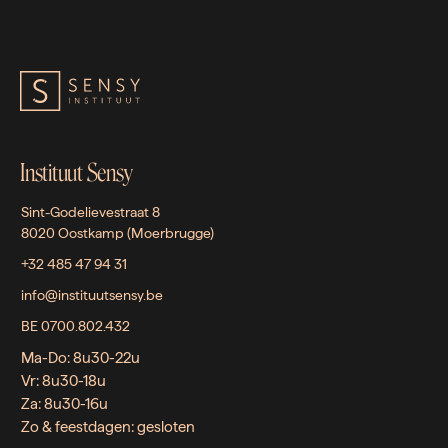
Instituut Sensy
Sint-Godelievestraat 8
8020 Oostkamp (Moerbrugge)
+32 485 47 94 31
info@instituutsensy.be
BE 0700.802.432
Ma-Do: 8u30-22u
Vr: 8u30-18u
Za: 8u30-16u
Zo & feestdagen: gesloten