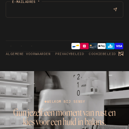
E-MAILADRES
*
ALGEMENE VOORWAARDEN
PRIVACYBELEID
COOKIEBELEID
WELKOM BIJ SENSY
Gun jezelf een moment van rust en
kies voor een huid in balans.