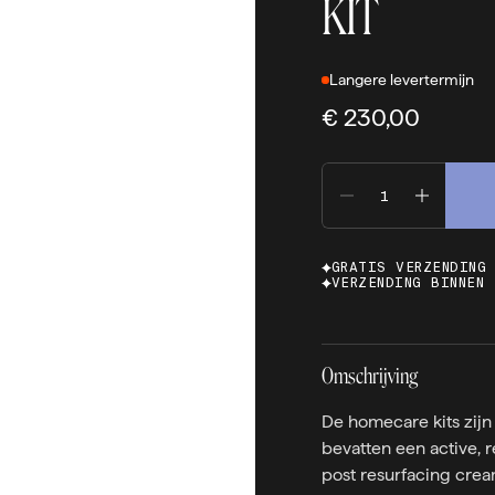
KIT
Langere levertermijn
€ 230,00
GRATIS VERZENDING
VERZENDING BINNEN 
Omschrijving
De homecare kits zijn
bevatten een active, 
post resurfacing crea