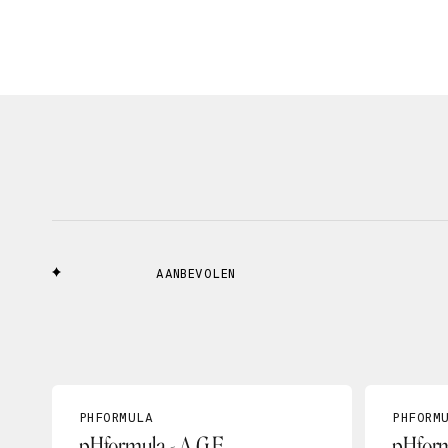
AANBEVOLEN
PHFORMULA
PHFORM
pHformula - A.G.E.
pHform