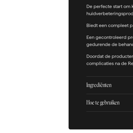
De perfecte start om 
huidverbeteringsprod
Biedt een compleet 
Een gecontroleerd pr
gedurende de behan
Doordat de producten
complicaties na de R
Ingrediënten
Hoe te gebruiken