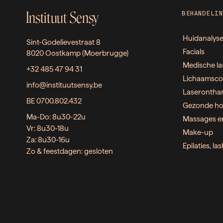
Instituut Sensy
BEHANDELIN
Huidanalys
Sint-Godelievestraat 8
Facials
8020 Oostkamp (Moerbrugge)
Medische la
+32 485 47 94 31
Lichaamsco
info@instituutsensy.be
Laserontha
BE 0700.802.432
Gezonde ho
Ma-Do: 8u30-22u
Massages e
Vr: 8u30-18u
Make-up
Za: 8u30-16u
Epilaties, l
Zo & feestdagen: gesloten