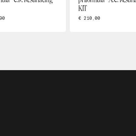
KIT
90
€ 210,00