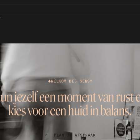
D
WELKOM BIJ SENSY
un jezelf een moment van rust 
kies voor een huid in balans.
PLAN JE AFSPRAAK