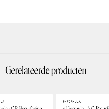
Gerelateerde producten
ULA
PHFORMULA
ula - C.R. Resurfacing
pHformula - A.C. Resurf