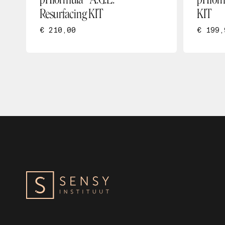
Resurfacing KIT
KIT
€ 210,00
€ 199,