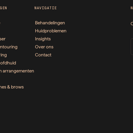
GEN
NAVIGATIE
e
Behandelingen
O
Huidproblemen
ser
Insights
ntouring
Over ons
ring
Contact
ofdhuid
n arrangementen
ashes & brows