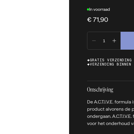
In voorraad
€ 71,90
GRATIS VERZENDING
VERZENDING BINNEN 
Omschrijving
De A.C.T.I.V.E. formul
product alvorens de 
ondergaan. A.C.T.I.V.E
voor het onderhoud va