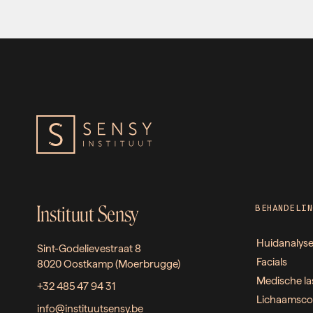
Instituut Sensy
BEHANDELIN
Huidanalys
Sint-Godelievestraat 8
Facials
8020 Oostkamp (Moerbrugge)
Medische la
+32 485 47 94 31
Lichaamsco
info@instituutsensy.be