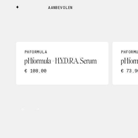
AANBEVOLEN
PHFORMULA
PHFORM
pHformula - H.Y.D.R.A. Serum
pHform
€ 108,00
€ 73,9