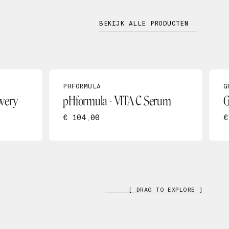
BEKIJK ALLE PRODUCTEN
PHFORMULA
G
overy
pHformula - VITA C Serum
G
€ 104,00
€
[ DRAG TO EXPLORE ]