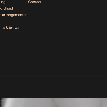
ring
Contact
ofdhuid
n arrangementen
ashes & brows
D