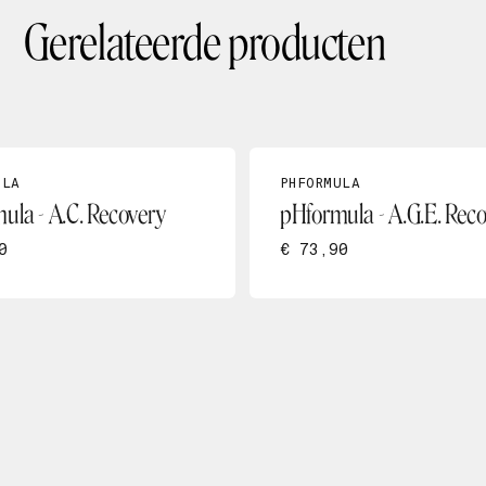
Gerelateerde producten
ULA
PHFORMULA
ula - A.C. Recovery
pHformula - A.G.E. Rec
0
€ 73,90