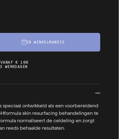
IN WINKELMANDJE
 VANAF € 100
3 WERKDAGEN
a is speciaal ontwikkeld als een voorbereidend
pHformula skin resurfacing behandelingen te
. formula normaliseert de celdeling en zorgt
n reeds behaalde resultaten.