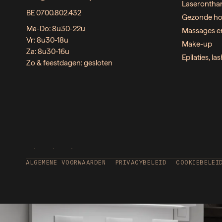
Laserontha
BE 0700.802.432
Gezonde ho
Ma-Do: 8u30-22u
Massages e
Vr: 8u30-18u
Make-up
Za: 8u30-16u
Epilaties, l
Zo & feestdagen: gesloten
ALGEMENE VOORWAARDEN
PRIVACYBELEID
COOKIEBELEI