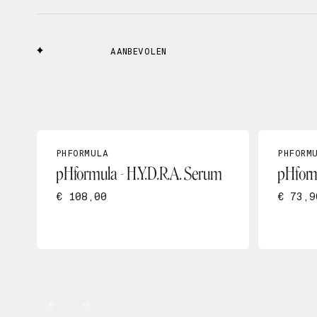
AANBEVOLEN
PHFORMULA
PHFORM
pHformula - H.Y.D.R.A. Serum
pHform
€ 108,00
€ 73,9