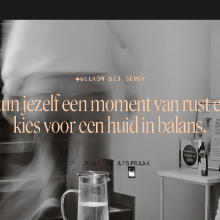
WELKOM BIJ SENSY
un jezelf een moment van rust 
kies voor een huid in balans.
PLAN JE AFSPRAAK