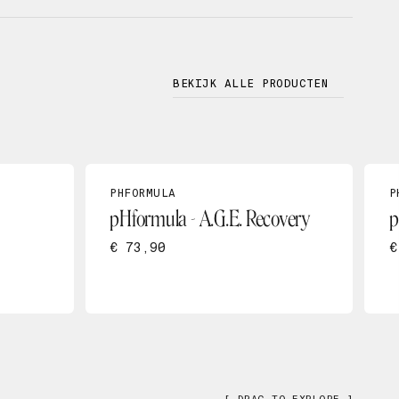
BEKIJK ALLE PRODUCTEN
PHFORMULA
P
pHformula - A.G.E. Recovery
p
€ 73,90
€
[ DRAG TO EXPLORE ]