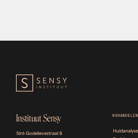
Instituut Sensy
BEHANDELIN
Huidanalys
Sint-Godelievestraat 8