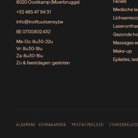
Facials
8020 Oostkamp (Moerbrugge)
Medische la
+32 485 47 94 31
Lichaamsco
info@instituutsensy.be
Laserontha
BE 0700.802.432
Gezonde ho
Ma-Do: 8u30-22u
Massages e
Vr: 8u30-18u
Make-up
Za: 8u30-16u
Epilaties, l
Zo & feestdagen: gesloten
ALGEMENE VOORWAARDEN
PRIVACYBELEID
COOKIEBELEI