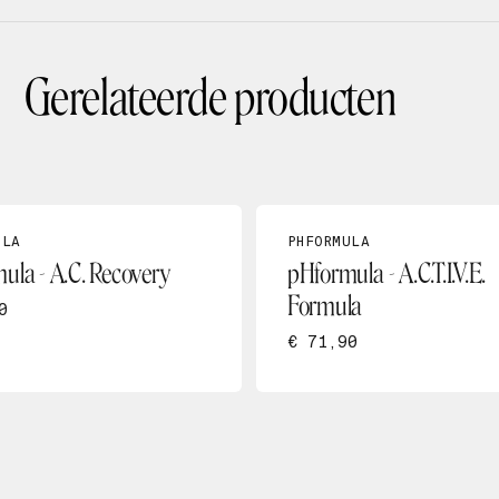
Gerelateerde producten
ULA
PHFORMULA
ula - A.C. Recovery
pHformula - A.C.T.I.V.E.
Formula
0
€ 71,90