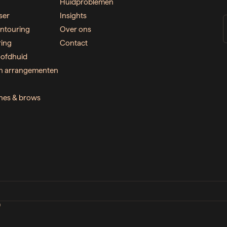
Huidproblemen
ser
Insights
ntouring
Over ons
ring
Contact
ofdhuid
n arrangementen
ashes & brows
D