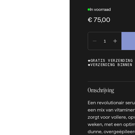
In voorraad
€ 75,00
GRATIS VERZENDING
VERZENDING BINNEN 
Omschrijving
Een revolutionair ser
een mix van vitaminen
zorgt voor vollere, o
weken, met een optima
dunne, overgeëpileer