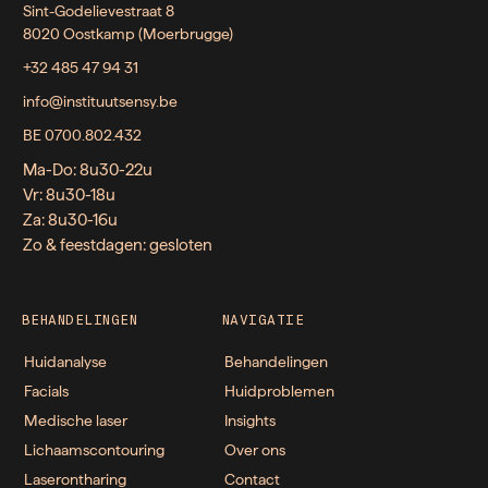
Sint-Godelievestraat 8
8020 Oostkamp (Moerbrugge)
+32 485 47 94 31
info@instituutsensy.be
BE 0700.802.432
Ma-Do: 8u30-22u
Vr: 8u30-18u
Za: 8u30-16u
Zo & feestdagen: gesloten
BEHANDELINGEN
NAVIGATIE
Huidanalyse
Behandelingen
Facials
Huidproblemen
Medische laser
Insights
Lichaamscontouring
Over ons
Laserontharing
Contact