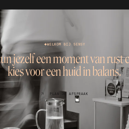
WELKOM BIJ SENSY
un jezelf een moment van rust 
kies voor een huid in balans.
PLAN JE AFSPRAAK