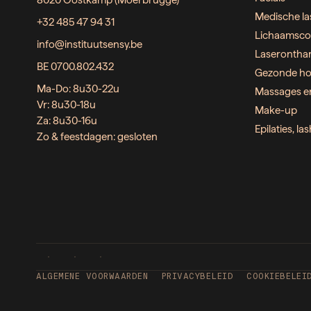
8020 Oostkamp (Moerbrugge)
Medische la
+32 485 47 94 31
Lichaamsco
info@instituutsensy.be
Laserontha
BE 0700.802.432
Gezonde ho
Ma-Do: 8u30-22u
Massages e
Vr: 8u30-18u
Make-up
Za: 8u30-16u
Epilaties, l
Zo & feestdagen: gesloten
ALGEMENE VOORWAARDEN
PRIVACYBELEID
COOKIEBELEI