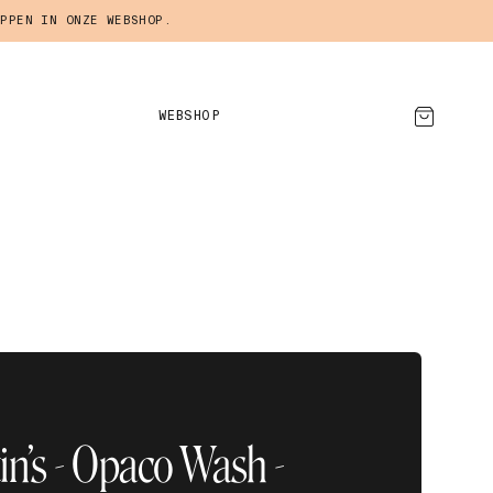
PPEN IN ONZE WEBSHOP.
WEBSHOP
AFSPRAAK MAKEN
in’s - Opaco Wash -