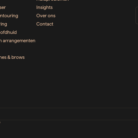
ser
Insights
ntouring
Over ons
ring
Contact
ofdhuid
n arrangementen
ashes & brows
D