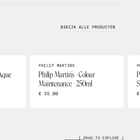
BEKIJK ALLE PRODUCTEN
PHILIP MARTINS
P
 Aque
Philip Martin’s - Colour
P
Maintenance - 250ml
S
€ 35,00
€
[ DRAG TO EXPLORE ]