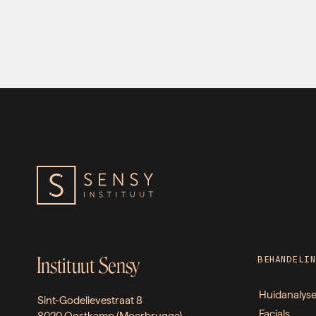
Instituut Sensy
BEHANDELIN
Huidanalys
Sint-Godelievestraat 8
Facials