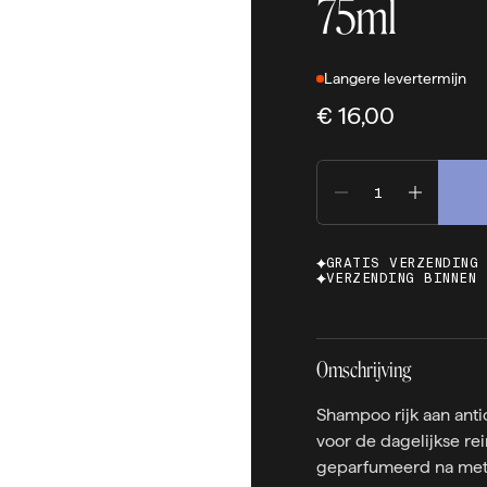
75ml
Langere levertermijn
€ 16,00
GRATIS VERZENDING
VERZENDING BINNEN 
Omschrijving
Shampoo rijk aan ant
voor de dagelijkse rei
geparfumeerd na met 