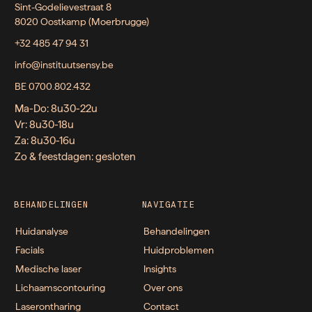
Sint-Godelievestraat 8
8020 Oostkamp (Moerbrugge)
+32 485 47 94 31
info@instituutsensy.be
BE 0700.802.432
Ma-Do: 8u30-22u
Vr: 8u30-18u
Za: 8u30-16u
Zo & feestdagen: gesloten
BEHANDELINGEN
NAVIGATIE
Huidanalyse
Behandelingen
Facials
Huidproblemen
Medische laser
Insights
Lichaamscontouring
Over ons
Laserontharing
Contact