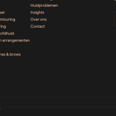
Huidproblemen
ser
Insights
ntouring
Over ons
ring
Contact
ofdhuid
n arrangementen
ashes & brows
D