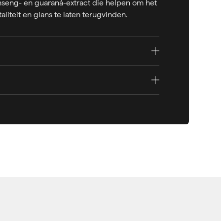
nseng- en guaraná-extract die helpen om het
italiteit en glans te laten terugvinden.