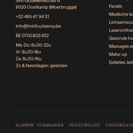
Sint-Godelievestraat 8
Facials
8020 Oostkamp (Moerbrugge)
Medische la
+32 485 47 94 31
Lichaamsco
info@instituutsensy.be
Laserontha
BE 0700.802.432
Gezonde ho
Ma-Do: 8u30-22u
Massages e
Vr: 8u30-18u
Make-up
Za: 8u30-16u
Epilaties, l
Zo & feestdagen: gesloten
ALGEMENE VOORWAARDEN
PRIVACYBELEID
COOKIEBELEI