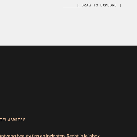
[ DRAG TO EXPLORE ]
NIEUWSBRIEF
ntvang beauty tips en inzichten. Recht in je inbox.