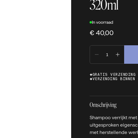
320ml
In voorraad
€ 40,00
GRATIS VERZENDING
VERZENDING BINNEN 
Omschrijving
Shampoo verrijkt met 
uitgesproken eigensc
met herstellende wer