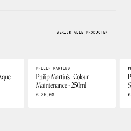
BEKIJK ALLE PRODUCTEN
PHILIP MARTINS
P
 Aque
Philip Martin’s - Colour
P
Maintenance - 250ml
S
€ 35,00
€