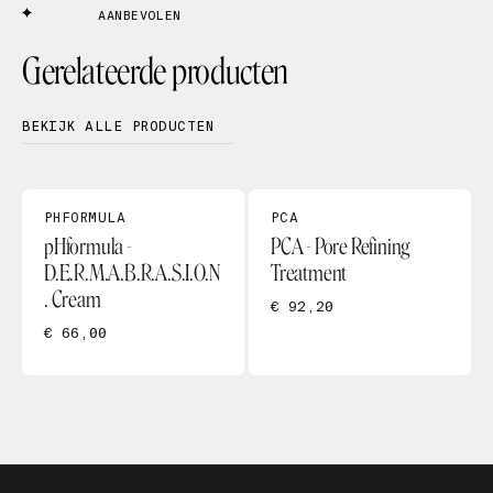
AANBEVOLEN
Gerelateerde producten
BEKIJK ALLE PRODUCTEN
PHFORMULA
PCA
pHformula -
PCA - Pore Refining
D.E.R.M.A.B.R.A.S.I.O.N
Treatment
. Cream
€ 92,20
€ 66,00