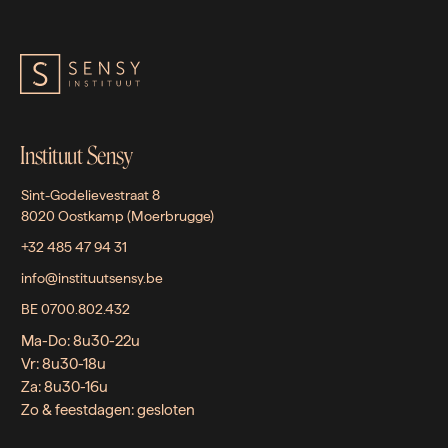
Instituut Sensy
Sint-Godelievestraat 8
8020 Oostkamp (Moerbrugge)
+32 485 47 94 31
info@instituutsensy.be
BE 0700.802.432
Ma-Do: 8u30-22u
Vr: 8u30-18u
Za: 8u30-16u
Zo & feestdagen: gesloten